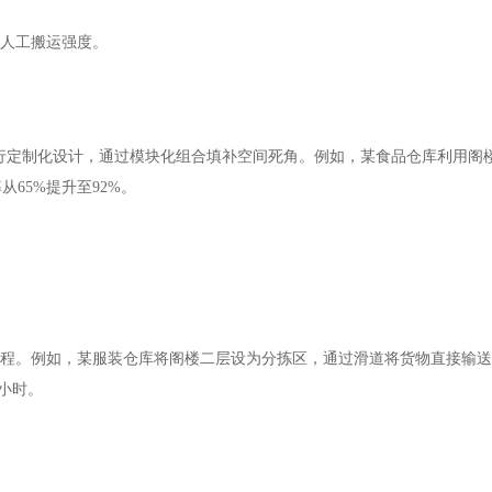
低人工搬运强度。
行定制化设计，通过模块化组合填补空间死角。例如，某食品仓库利用阁
率从
65%提升至92%。
化流程。例如，某服装仓库将阁楼二层设为分拣区，通过滑道将货物直接输
5小时。