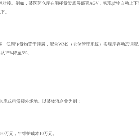
缝对接。例如，某医药仓库在阁楼货架底层部署AGV，实现货物自动上下
以下。
层，低周转货物置于顶层，配合
WMS（仓储管理系统）实现库存动态调配
15%降至5%。
建仓库或租赁额外场地。以某物流企业为例：
80万元，年维护成本10万元。