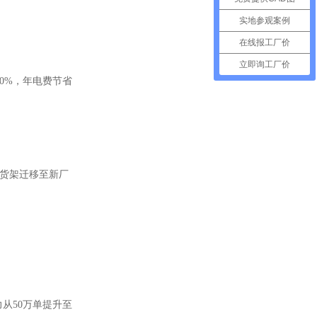
实地参观案例
在线报工厂价
立即询工厂价
30%，年电费节省
楼货架迁移至新厂
力从50万单提升至