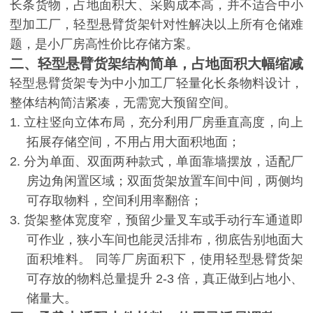
长条货物，占地面积大、采购成本高，并不适合中小
型加工厂，轻型悬臂货架针对性解决以上所有仓储难
题，是小厂房高性价比存储方案。
二、轻型悬臂货架结构简单，占地面积大幅缩减
轻型悬臂货架专为中小加工厂轻量化长条物料设计，
整体结构简洁紧凑，无需宽大预留空间。
1.
立柱竖向立体布局，充分利用厂房垂直高度，向上
拓展存储空间，不用占用大面积地面；
2.
分为单面、双面两种款式，单面靠墙摆放，适配厂
房边角闲置区域；双面货架放置车间中间，两侧均
可存取物料，空间利用率翻倍；
3.
货架整体宽度窄，预留少量叉车或手动行车通道即
可作业，狭小车间也能灵活排布，彻底告别地面大
面积堆料。
同等厂房面积下，使用轻型悬臂货架
可存放的物料总量提升
2-3
倍，真正做到占地小、
储量大。