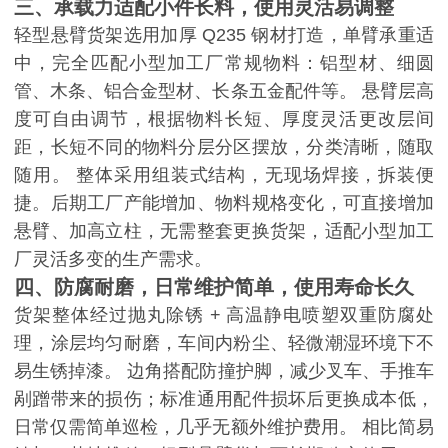
三、承载力适配小件长料，使用灵活易调整
轻型悬臂货架选用加厚
Q235 钢材打造，单臂承重适
中，完全匹配小型加工厂常规物料：铝型材、细圆
管、木条、铝合金型材、长条五金配件等。 悬臂层高
度可自由调节，根据物料长短、厚度灵活更改层间
距，长短不同的物料分层分区摆放，分类清晰，随取
随用。 整体采用组装式结构，无现场焊接，拆装便
捷。后期工厂产能增加、物料规格变化，可直接增加
悬臂、加高立柱，无需整套更换货架，适配小型加工
厂灵活多变的生产需求。
四、防腐耐磨，日常维护简单，使用寿命长久
货架整体经过抛丸除锈
+ 高温静电喷塑双重防腐处
理，涂层均匀耐磨，车间内粉尘、轻微潮湿环境下不
易生锈掉漆。 边角搭配防撞护脚，减少叉车、手推车
剐蹭带来的损伤；标准通用配件损坏后更换成本低，
日常仅需简单巡检，几乎无额外维护费用。 相比简易