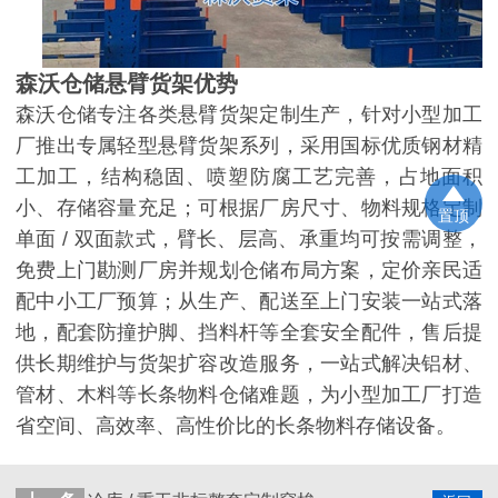
森沃仓储悬臂货架优势
森沃仓储专注各类悬臂货架定制生产，针对小型加工
厂推出专属轻型悬臂货架系列，采用国标优质钢材精
工加工，结构稳固、喷塑防腐工艺完善，占地面积
小、存储容量充足；可根据厂房尺寸、物料规格定制
置顶
单面
/ 双面款式，臂长、层高、承重均可按需调整，
免费上门勘测厂房并规划仓储布局方案，定价亲民适
配中小工厂预算；从生产、配送至上门安装一站式落
地，配套防撞护脚、挡料杆等全套安全配件，售后提
供长期维护与货架扩容改造服务，一站式解决铝材、
管材、木料等长条物料仓储难题，为小型加工厂打造
省空间、高效率、高性价比的长条物料存储设备。