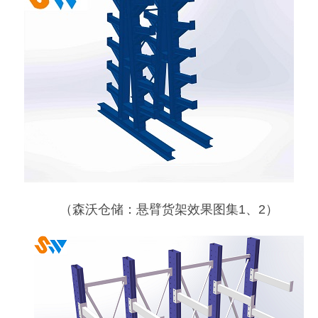
（森沃仓储：悬臂货架效果图集
1
、
2
）