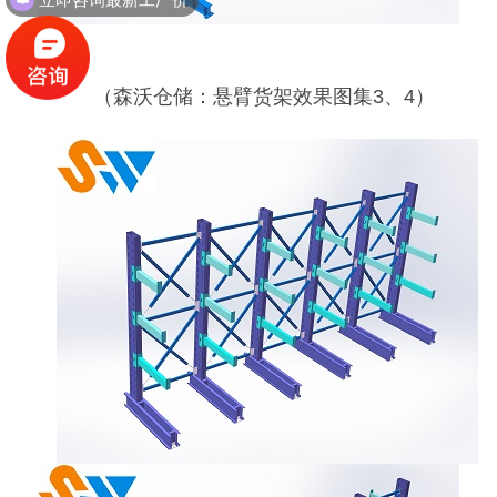
（森沃仓储：悬臂货架效果图集
3
、
4
）