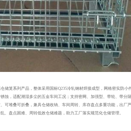
属仓储笼系列产品，整体采用国标
Q235冷轧钢材焊接成型，网格密实防小
防锈蚀，适配潮湿多尘的五金车间工况；支持密网、加强型、带轮、带分
定、可堆叠可折叠，兼具仓储收纳、车间周转、库存盘点多重功能，出厂
杂乱、盘点困难、周转低效仓储难题，助力工厂落实规范化仓储管理。