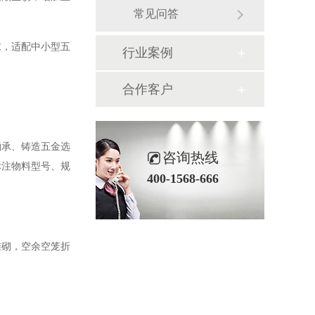
常见问答
求，适配中小型五
行业案例
合作客户
轴承、铸造五金选
咨询热线
标注物料型号、规
400-1568-666
堆砌，空余空笼折