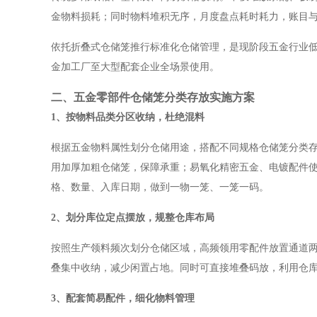
金物料损耗；同时物料堆积无序，月度盘点耗时耗力，账目
依托折叠式仓储笼推行标准化仓储管理，是现阶段五金行业
金加工厂至大型配套企业全场景使用。
二、五金零部件仓储笼分类存放实施方案
1、按物料品类分区收纳，杜绝混料
根据五金物料属性划分仓储用途，搭配不同规格仓储笼分类
用加厚加粗仓储笼，保障承重；易氧化精密五金、电镀配件
格、数量、入库日期，做到一物一笼、一笼一码。
2、划分库位定点摆放，规整仓库布局
按照生产领料频次划分仓储区域，高频领用零配件放置通道
叠集中收纳，减少闲置占地。同时可直接堆叠码放，利用仓
3、配套简易配件，细化物料管理