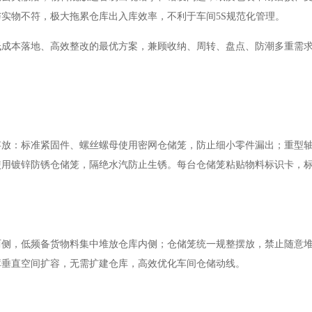
与实物不符，极大拖累仓库出入库效率，不利于车间
5S规范化管理。
低成本落地、高效整改的最优方案，兼顾收纳、周转、盘点、防潮多重需
存放：标准紧固件、螺丝螺母使用密网仓储笼，防止细小零件漏出；重型
使用镀锌防锈仓储笼，隔绝水汽防止生锈。每台仓储笼粘贴物料标识卡，
两侧，低频备货物料集中堆放仓库内侧；仓储笼统一规整摆放，禁止随意
库垂直空间扩容，无需扩建仓库，高效优化车间仓储动线。