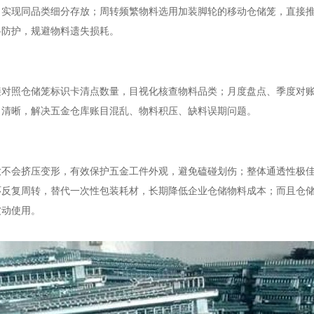
，实现同品类细分存放；周转频繁物料选用加装脚轮的移动仓储笼，直接
料防护，规避物料遗失损耗。
接对照仓储笼标识卡清点数量，目视化核查物料品类；月度盘点、季度对
向清晰，解决五金仓库账目混乱、物料积压、缺料误期问题。
放不会挤压变形，有效保护五金工件外观，避免磕碰划伤；整体通透性极
环反复周转，替代一次性包装耗材，长期降低企业仓储物料成本；而且仓
波动使用。