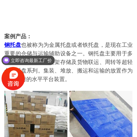
案例产品：
钢托盘
也被称为为金属托盘或者铁托盘，是现在工业
重要的仓储与运输辅助设备之一。钢托盘主要用于多
立即咨询最新工厂价
用途的地面存储、货架存储及货物联运、周转等超轻
金属托盘系列。集装、堆放、搬运和运输的放置作为
单元负荷的水平平台装置。