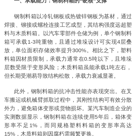
一、承载能力：钢制料箱的
“硬核”支撑
钢制料箱以冷轧钢板或热镀锌钢板为基材，通过
焊接、铆接或螺栓连接工艺成型，其结构强度远超塑
料与木质料箱。以汽车零部件仓储为例，单个钢制料
箱可承载
1-3吨重物，且通过堆垛设计可实现4层叠
放，单位面积存储效率提升300%。相比之下，塑料
料箱因材质限制，承载力通常在0.5吨以下，且堆垛
层数受限于变形风险；木质料箱虽能承载1吨左右，
但长期受潮易导致结构松散，承载力衰减显著。
此外，钢制料箱的抗冲击性能亦表现突出。在叉
车搬运或机械臂抓取过程中，其刚性结构可有效分散
外力，避免箱体变形或货物损坏。某汽车制造企业的
实测数据显示，钢制料箱在连续使用
5年后，箱体变
形率不足1%，而同规格塑料料箱的变形率高达
15%，木质料箱则因腐朽需频繁更换。