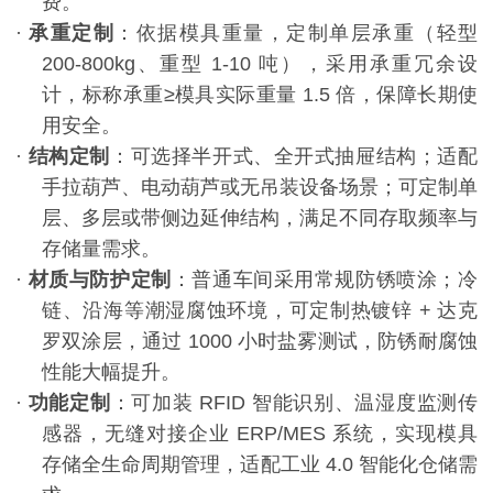
费。
·
承重定制
：依据模具重量，定制单层承重（轻型
200-800kg
、重型
1-10
吨），采用承重冗余设
计，标称承重
≥
模具实际重量
1.5
倍，保障长期使
用安全。
·
结构定制
：可选择半开式、全开式抽屉结构；适配
手拉葫芦、电动葫芦或无吊装设备场景；可定制单
层、多层或带侧边延伸结构，满足不同存取频率与
存储量需求。
·
材质与防护定制
：普通车间采用常规防锈喷涂；冷
链、沿海等潮湿腐蚀环境，可定制热镀锌
+
达克
罗双涂层，通过
1000
小时盐雾测试，防锈耐腐蚀
性能大幅提升。
·
功能定制
：可加装
RFID
智能识别、温湿度监测传
感器，无缝对接企业
ERP/MES
系统，实现模具
存储全生命周期管理，适配工业
4.0
智能化仓储需