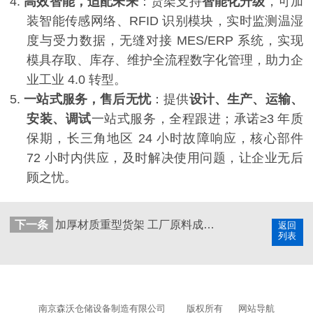
4.
高效智能，适配未来
：货架支持
智能化升级
，可加
装智能传感网络、
RFID
识别模块，实时监测温湿
度与受力数据，无缝对接
MES/ERP
系统，实现
模具存取、库存、维护全流程数字化管理，助力企
业工业
4.0
转型。
5.
一站式服务，售后无忧
：提供
设计、生产、运输、
安装、调试
一站式服务，全程跟进；承诺
≥3
年质
保期，长三角地区
24
小时故障响应，核心部件
72
小时内供应，及时解决使用问题，让企业无后
顾之忧。
下一条
加厚材质重型货架 工厂原料成品存放专用
返回
列表
南京森沃仓储设备制造有限公司
版权所有
网站导航