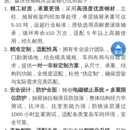
选。森沃仓储模具货架核心优势如下：
1.
精工材质，承重更强
：采用
高强度优质钢材
，立
柱、抽屉框架均经加厚处理，单层抽屉承重可达
5-10
吨，远超行业标准；滑轨选用高耐磨滚珠轴
承，循环寿命
≥10
万次，适配
5
年以上高频使
用，经久耐用。
2.
精准定制，适配性高
：拥有专业设计团队，免费上
置顶
门勘测场地，结合模具规格、车间布局与存取需
求，提供
一对一非标定制方案
，从尺寸、承重、结
构到功能，全维度适配，杜绝
“
伪定制
”
，确保货架
与实际需求完美匹配。
3.
安全设计，防护全面
：独创
电磁锁止系统
+
多重限
位防护
，抽屉抽拉顺滑且防脱落；整体结构经力学
测试，抗冲击、抗变形能力强；防锈涂层通过
1000
小时盐雾测试，适配各类复杂车间环境，安
全可靠。