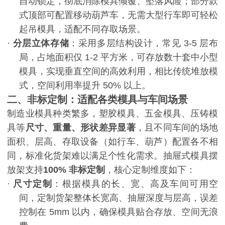
自动锁定，彻底消除模具倾覆、坠落风险；部分款
式顶部可配置移动葫芦车，无需大型行车即可轻松
起吊模具，适配不同存取场景。
·
分层立体存储
：采用多层结构设计，常见
3-5
层布
局，占地面积仅
1-2
平方米，可存放数十套中小型
模具，实现垂直空间的高效利用，相比传统堆放模
式，空间利用率提升
50%
以上。
二、非标定制：适配各类模具与车间场景
制造业模具种类繁多，塑胶模具、五金模具、压铸模
具等
尺寸、重量、形状差异显著
，且不同车间的场地
面积、层高、存取设备（如行车、葫芦）配置各不相
同，标准化货架难以满足个性化需求。抽屉式模具摆
放架支持
100% 非标定制
，核心定制维度如下：
·
尺寸定制
：根据模具的长、宽、高及车间可用空
间，定制货架整体长宽高、抽屉深度与层高，误差
控制在
5mm
以内，确保模具贴合存放、空间无浪