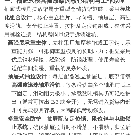
一、抽屉式模具摆放架的核心结构与工作原理
抽屉式模具摆放架属于重型仓储货架范畴，采用
模块
化组合设计
，核心由立柱片、导向槽、抽屉层、高强
度滑轨、安全锁止装置、拉杆及定位销组成，整体采
用螺栓连接，结构稳固且便于拆装运输。
·
高强度承重主体
：立柱采用加厚槽钢或工字钢，承
重能力强，可抵御重型模具的长期压力；框架采用
优质钢材焊接，经除锈、防锈处理，使用寿命长，
适配车间潮湿、重载的复杂环境。
·
抽屉式抽拉设计
：每层配备独立抽屉层，底部搭载
高强度滚珠轴承滑轨
，每条滑轨由多个轴承前后上
下固定，滑动阻力极小，承载数吨模具仍可轻松抽
出（通常可拉出
2/3
或全开），无需进入货架内部
即可完成模具存取，大幅降低劳动强度。
·
多重安全防护
：抽屉配备
定位销、限位销与电磁锁
止系统
，确保抽屉拉出时不滑落、不滑动，归位后