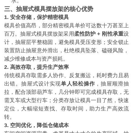
求。
三、抽屉式模具摆放架的核心优势
1. 安全存储，保护精密模具
模具价值高昂，部分精密模具单价可达数十万甚至上
百万。抽屉式模具摆放架采用
柔性防护
+ 刚性承重
设
计，抽屉层平整稳固，避免模具受压变形；安全锁止
装置防止抽屉意外滑出，杜绝模具坠落、磕碰风险，
减少维修成本与资产损耗。
2. 高效存取，提升生产效率
传统模具存取需多人协作、反复搬运，耗时费力且易
出错。抽屉式设计实现
单人轻松操作
，抽屉顺滑抽
拉，配合顶部葫芦车，几分钟即可完成模具存取，无
需叉车或大型行车；分类存放让模具一目了然，快速
定位，大幅缩短查找、存取时间，助力生产高效流
转。
3. 空间优化，降低仓储成本