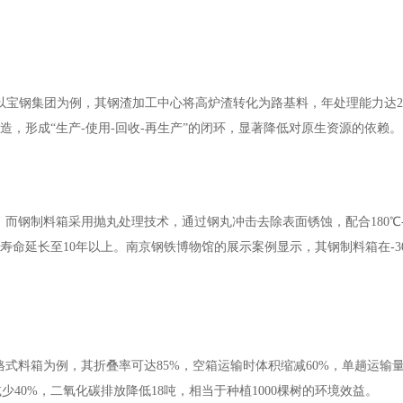
。以宝钢集团为例，其钢渣加工中心将高炉渣转化为路基料，年处理能力达2
造，形成“生产-使用-回收-再生产”的闭环，显著降低对原生资源的依赖。
。而钢制料箱采用抛丸处理技术，通过钢丸冲击去除表面锈蚀，配合
180
寿命延长至10年以上。南京钢铁博物馆的展示案例显示，其钢制料箱在-3
。
格式料箱为例，其折叠率可达
85%，空箱运输时体积缩减60%，单趟运输量
40%，二氧化碳排放降低18吨，相当于种植1000棵树的环境效益。