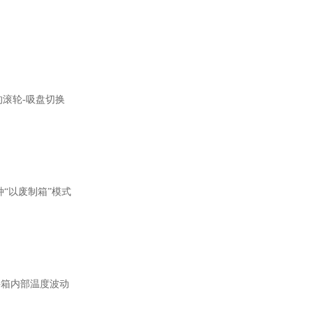
的滚轮-吸盘切换
种
“以废制箱”模式
料箱内部温度波动