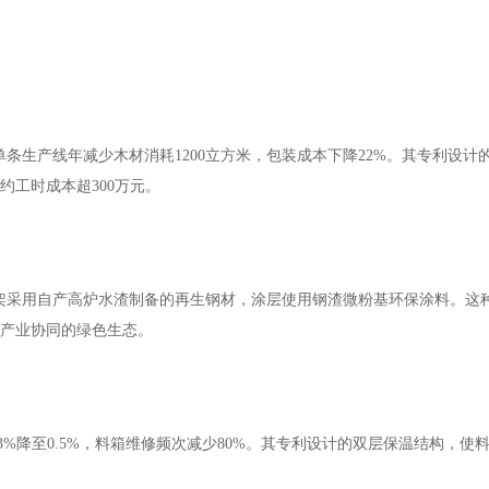
单条生产线年减少木材消耗
1200立方米，包装成本下降22%。其专利设计
约工时成本超300万元。
架采用自产高炉水渣制备的再生钢材，涂层使用钢渣微粉基环保涂料。这
成产业协同的绿色生态。
3%降至0.5%，料箱维修频次减少80%。其专利设计的双层保温结构，使