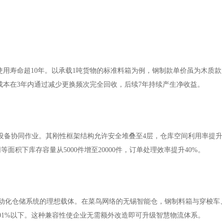
使用寿命超10年。以承载1吨货物的标准料箱为例，钢制款单价虽为木质款的
成本在3年内通过减少更换频次完全回收，后续7年持续产生净收益。
设备协同作业。其刚性框架结构允许安全堆叠至4层，仓库空间利用率提升3
积下库存容量从5000件增至20000件，订单处理效率提升40%。
自动化仓储系统的理想载体。在菜鸟网络的无锡智能仓，钢制料箱与穿梭车
.01%以下。这种兼容性使企业无需额外改造即可升级智慧物流体系。