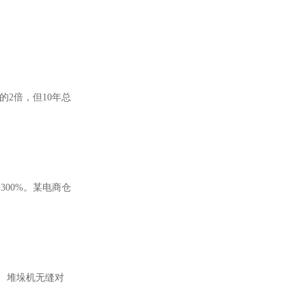
2倍，但10年总
00%。某电商仓
、堆垛机无缝对