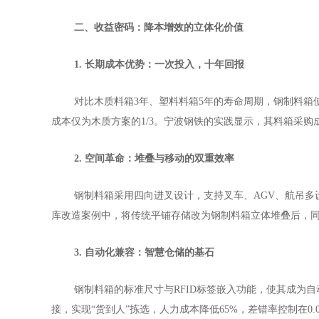
二、收益密码：降本增效的立体化价值
1. 长期成本优势：一次投入，十年回报
对比木质料箱
3年、塑料料箱5年的寿命周期，钢制料箱
成本仅为木质方案的1/3。宁波钢铁的实践显示，其料箱采购
2. 空间革命：堆叠与移动的双重效率
钢制料箱采用四向进叉设计，支持叉车、
AGV、航吊多
库改造案例中，将传统平铺存储改为钢制料箱立体堆叠后，同等面
3. 自动化兼容：智慧仓储的基石
钢制料箱的标准尺寸与
RFID标签嵌入功能，使其成为
接，实现“货到人”拣选，人力成本降低65%，差错率控制在0