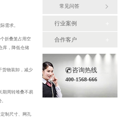
常见问答
行业案例
实际需求。
3，10个折叠笼占用空
合作客户
仓库，降低仓储
咨询热线
于货物装卸，减少
400-1568-666
，长期周转堆叠不易
势。
景定制尺寸、网孔