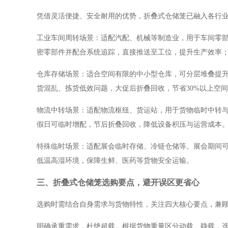
凭借灵活便捷、安全耐用的优势，折叠式仓储笼已融入各行
工业车间周转场景：适配汽配、机械等制造业，用于车间零
密零部件并配合系统追踪，直接推送至工位，提升生产效率
仓库存储场景：适合空间有限的中小型仓库，可分层堆叠提
货混乱、拣货低效问题，大促后折叠回收，节省
30%以上空
物流中转场景：适配物流枢纽、货运站，用于货物临时中转
假日可临时增配，节后折叠回收，降低设备积压与运营成本
特殊临时场景：适配展会临时存储、冷链仓储等。展会期间
低温高湿环境，保障生鲜、医药等货物安全运输。
三、折叠式仓储笼选购要点，避开误区更省心
选购时需结合自身需求与货物特性，关注四大核心要点，兼
明确承重需求，杜绝超载。根据货物重量区分动载、静载，