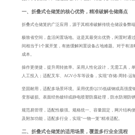
一、折叠式仓储笼的核心优势，精准破解仓储痛点
折叠式仓储笼的广泛应用，源于其精准破解传统仓储设备弊
极致省空间，盘活闲置场地。这是其最突出优势，闲置时通
间相当于1个展开笼，有效缓解闲置设备占地难题。对于有淡
成本。
操作更便捷，提升周转效率。采用人性化设计，无需工具，
人工投入；适配叉车、AGV小车等设备，实现“存储-周转-
坚固耐用，适配多场景环境。采用优质
Q235低碳钢或高强度
变形破损。表面经热镀锌或静电喷塑防腐处理，防水防潮防锈，
规范易管理，适配性极强。规格统一、容量固定，网片结构
及附加功能，适配多行业，实现
“一物一笼”精准适配。
二、折叠式仓储笼的适用场景，覆盖多行业全流程