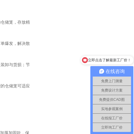
的仓储笼，存放精
订单爆发，解决散
立即点击了解最新工厂价！
次装卸与货损；节
在线咨询
免费上门测量
理的仓储笼可适应
免费设计方案
免费提供CAD图
实地参观案例
在线报工厂价
立即询工厂价
选加厚加固款，保