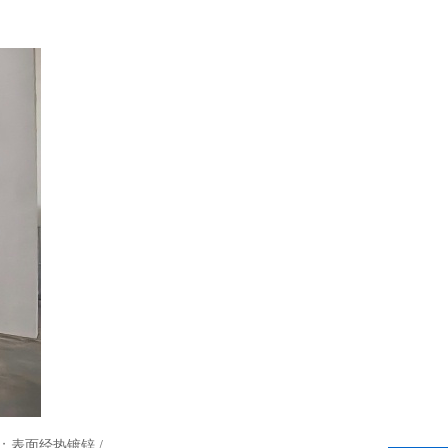
。
400电话
；表面经热镀锌 /