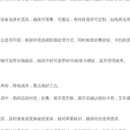
运设备选择长宽高，确保可堆叠、可搬运；有特殊需求可定制，如电商仓
焊点是否牢固；根据环境选择防腐处理方式，同时检查折叠铰链、卡扣的
货物可选带分隔板款，物流中转可选带
RFID标签卡槽款，提升管理效率。
长寿命，降低成本，重点做好三点。
心居中，易碎品加衬垫；折叠、展开需空载，展开后确认锁扣卡死；叉车
腐层，及时修复或更换破损笼体，核对承重标识，确保符合使用需求。