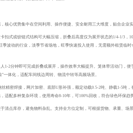
端，核心优势集中在空间利用、操作便捷、安全耐用三大维度，贴合企业
过卡扣式或铰链式结构可大幅压缩，折叠后高度仅为展开状态的
1/4-1/
旺季波动的行业，淡季节省场地，旺季快速投入使用，无需额外租赁临时
单人
1-2分钟即可完成折叠或展开，操作效率大幅提升。笼体带活动门，便
运输”一体化，适配车间线边周转、物流中转等高频场景。
钢丝精密焊接，网片加密、底部U形补强，额定动载0.5-2吨、静载1-5吨
适配多种复杂环境，使用寿命8-10年，可100%回收，符合绿色环保趋
便于清点库存，避免物料杂乱。支持全方位定制，可根据货物、承重、场