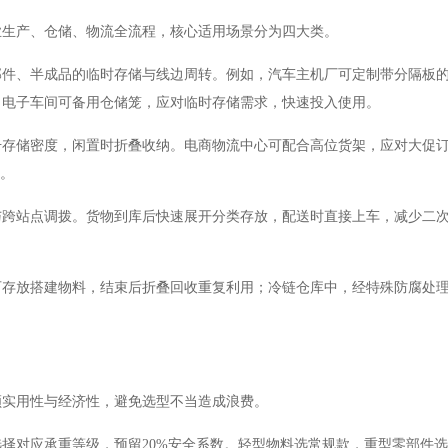
业生产、仓储、物流全流程，核心适用场景分为四大类。
部件、半成品的临时存储与线边周转。例如，汽车主机厂可定制带分隔板
；电子车间可备用仓储笼，应对临时存储需求，快速投入使用。
升存储密度，闲置时折叠收纳。电商物流中心可配合高位货架，应对大促
间。
与跨站点调拨。货物到库后快速展开分类存放，配送时直接上车，减少二
。
可存放搭建物料，结束后折叠回收重复利用；冷链仓库中，经特殊防腐处
顾实用性与经济性，避免选型不当造成浪费。
选择对应承重等级，预留
20%安全系数。轻型物料选常规款，重型零部件