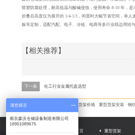
喷塑防腐处理，耐高低温与酸碱侵蚀，使用寿命 8-10 年，是木
折叠后高度仅为展开的 1/4-1/3，闲置时大幅节省空间
板等定制，适配汽配、电子、冷链、电商等多行业线边周转
【相关推荐】
下一条
化工行业金属托盘选型
本文标签：
重型货架厂
阁楼货架价格
重型货架安装
钢
请您留言
南京森沃仓储设备制造有限公司
18951089675
网站首页
重型货架