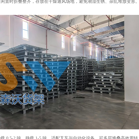
；闲置时折叠整齐，存放在干燥通风场地，避免潮湿生锈、杂乱堆放变形
动载
0.5-2 吨、静载 1-5 吨，适配叉车与自动化设备，可多层堆叠高效周转