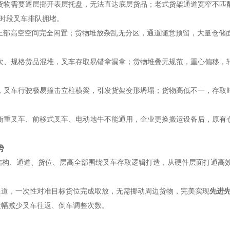
货物需要逐层挪开表层托盘，无法直达底层货品；老式货架通道宽窄不匹
时段叉车排队拥堵。
上部高空空间完全闲置；货物堆放杂乱无分区，通道随意预留，大量仓储
次、规格货品混堆，叉车存取易错拿漏拿；货物堆叠无规范，重心偏移，
，叉车行驶极易撞击立柱横梁，引发货架变形坍塌；货物高低不一，存取
衡重叉车、前移式叉车、电动地牛不能通用，企业更换搬运设备后，原有
势
结构、通道、货位、层高全部围绕叉车存取逻辑打造，从硬件层面打通高
通道，一次性对准目标货位完成取放，无需挪动周边货物，完美实现
先进
大幅减少叉车往返、倒车调整次数。