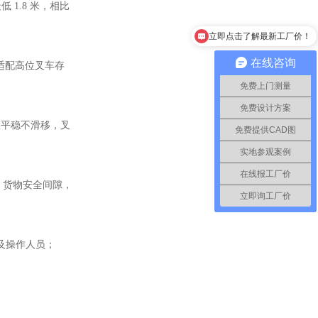
低 1.8 米，相比
立即点击了解最新工厂价！
在线咨询
位适配高位叉车存
免费上门测量
免费设计方案
置平稳不滑移，叉
免费提供CAD图
实地参观案例
在线报工厂价
m 货物安全间隙，
立即询工厂价
及操作人员；