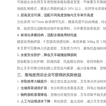
可根据企业在用叉车类型精准规划通道宽度：平衡重叉车预
地面乱堆模式，通道占用面积减少 20% 以上，在同等仓库
3. 层高灵活可调，适配不同高度货物与叉车举升高度
立柱采用
50/75mm 标准调节孔距，横梁高度可自由增减，
取，低层货位适配电动地牛快速周转，大件重货放置底层、
4. 标准化承载结构，适配全规格周转托盘
横梁采用抱焊梁、
P 型梁高强度结构，单层承载 500kg 
车叉臂可完整伸入托盘底部，叉取受力均匀，避免托盘倾斜
5. 全套安全防护，降低叉车碰撞故障损耗
货架配套立柱护脚、防撞挡梁、托盘限位挡块、背挡等配件
防止叉车升降过程刮蹭上层货品与横梁，减少设备维修、货
三
、落地使用后企业可获得的实际效益
1.
存取效率大幅提升
：独立货位直达存取，叉车单次作业时
2.
仓储库容成倍扩容
：充分利用仓库垂直高度，同等占地面
3.
物料损耗显著降低
：货物分区规范存放，叉车存取平稳无
4.
人工与运维成本下降
：简化拣货、盘点流程，减少叉车空