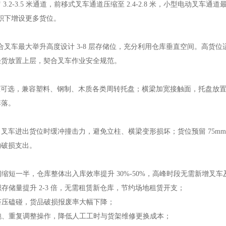
留
3.2-3.5 米通道，前移式叉车通道压缩至 2.4-2.8 米，小型电动叉车通道最
面积下增设更多货位。
结合叉车最大举升高度设计 3-8 层存储位，充分利用仓库垂直空间。高货
轻货放置上层，契合叉车作业安全规范。
至 5 吨可选，兼容塑料、钢制、木质各类周转托盘；横梁加宽接触面，托盘放
掉落。
，叉车进出货位时缓冲撞击力，避免立柱、横梁变形损坏；货位预留
75m
物破损支出。
间缩短一半，仓库整体出入库效率提升
30%-50%
，高峰时段无需新增叉车
积存储量提升
2-3
倍，无需租赁新仓库，节约场地租赁开支；
挤压磕碰，货品破损报废率大幅下降；
跑、重复调整操作，降低人工工时与货架维修更换成本；