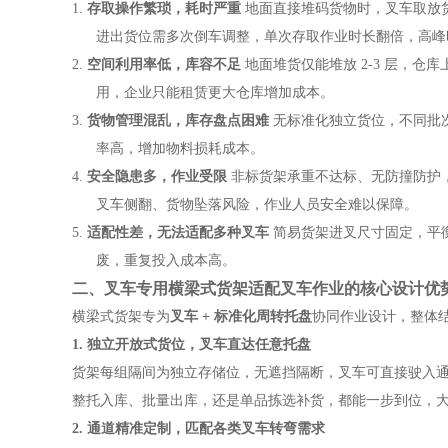
1.
存取操作繁琐，耗时严重
地面直接堆码货物时，叉车取放
进出货位需多次倒车调整，单次存取作业时长翻倍，高峰
2.
空间利用率低，库容不足
地面堆货仅能堆放
2-3
层，仓库
用，企业只能租赁更大仓库增加成本。
3.
货物管理混乱，库存盘点困难
无标准化独立货位，不同批
率高，增加物料损耗成本。
4.
安全隐患多，作业受限
非标货架承重不达标、无防撞防护
叉车侧翻、货物坠落风险，作业人员安全难以保障。
5.
适配性差，无法适配多种叉车
简易货架进叉尺寸固定，平
废，重复投入成本高。
二、叉车专用横梁式货架适配叉车作业的核心设计优
横梁式货架专为
叉车
+ 标准化周转托盘
协同作业设计，整体
1. 独立开放式货位，叉车直达任意托盘
货架每组隔间为独立存储位，无遮挡隔断，叉车可直接驶入
整托入库、批量出库，还是单品拣选补货，都能一步到位，
2. 通道精准定制，匹配各类叉车转弯需求