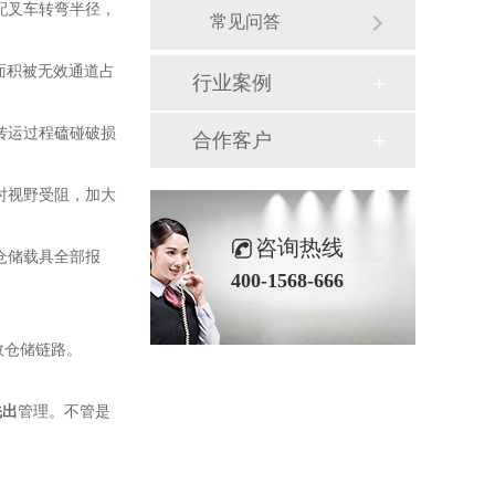
配叉车转弯半径，
常见问答
面积被无效通道占
行业案例
转运过程磕碰破损
合作客户
时视野受阻，加大
咨询热线
仓储载具全部报
400-1568-666
效仓储链路。
先出
管理。不管是