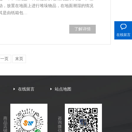
动，放置在地面上进行堆垛物品，在地面潮湿的情况
其是由纸箱包…
400电话
了解详情
在线留言
下一页
末页
在线留言
站点地图
商
咨
品
询
店
微
铺
信