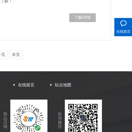
你了解！
400电话
了解详情
在线留言
一页
末页
在线留言
站点地图
商
咨
品
询
店
微
铺
信