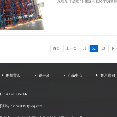
原理是什么呢?下面森沃仓储小编带
首页
上一页
51
52
53
下
阁楼货架
钢平台
产品中心
客户案例
：400-1568-666
系邮箱：
87401193@qq.com